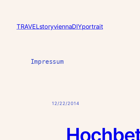
TRAVEL
story
vienna
DIY
portrait
Impressum
12/22/2014
Hochbet