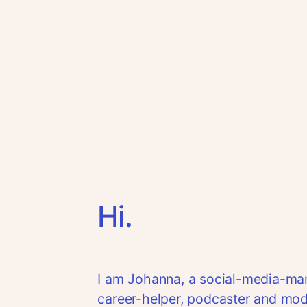
Zum
Inhalt
springen
Hi.
I am Johanna, a social-media-manag
career-helper, podcaster and mod