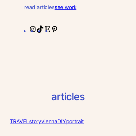
read articles
see work
Instagram
TikTok
Etsy
Pinterest
articles
TRAVEL
story
vienna
DIY
portrait