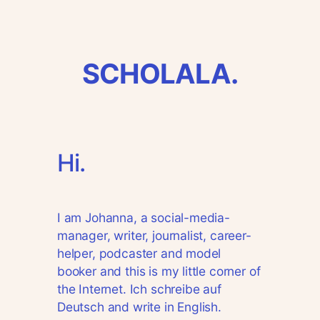
Direkt
zum
Inhalt
SCHOLALA.
wechseln
Hi.
I am Johanna, a social-media-
manager, writer, journalist, career-
helper, podcaster and model
booker and this is my little corner of
the Internet. Ich schreibe auf
Deutsch and write in English.