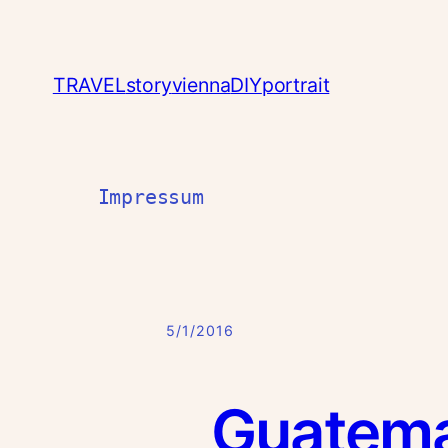
TRAVEL
story
vienna
DIY
portrait
Impressum
5/1/2016
Guatema