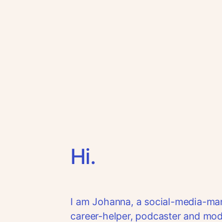
Zum
Inhalt
springen
Hi.
I am Johanna, a social-media-manag
career-helper, podcaster and mod