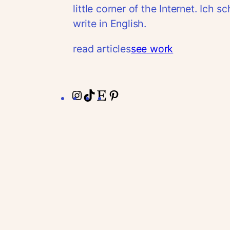
little corner of the Internet. Ich 
write in English.
read articles
see work
Instagram
TikTok
Etsy
Pinterest