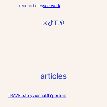
read articles
see work
Instagram
TikTok
Etsy
Pinterest
articles
TRAVEL
story
vienna
DIY
portrait