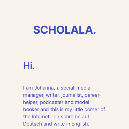
Zum
Inhalt
springen
SCHOLALA.
Hi.
I am Johanna, a social-media-
manager, writer, journalist, career-
helper, podcaster and model
booker and this is my little corner of
the Internet. Ich schreibe auf
Deutsch and write in English.