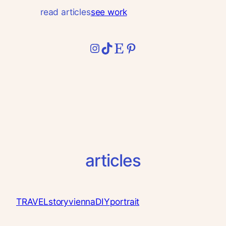
read articles
see work
Instagram
TikTok
Etsy
Pinterest
articles
TRAVEL
story
vienna
DIY
portrait