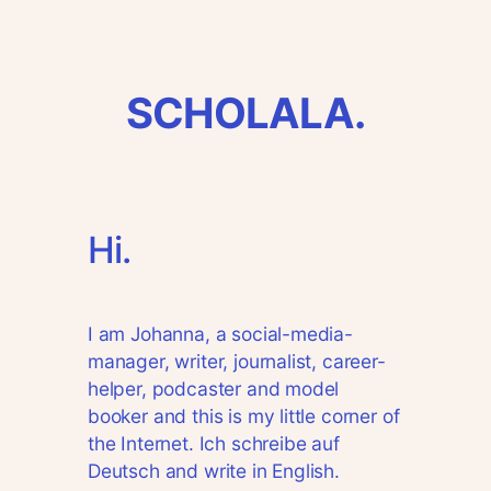
Zum
Inhalt
springen
SCHOLALA.
Hi.
I am Johanna, a social-media-
manager, writer, journalist, career-
helper, podcaster and model
booker and this is my little corner of
the Internet. Ich schreibe auf
Deutsch and write in English.