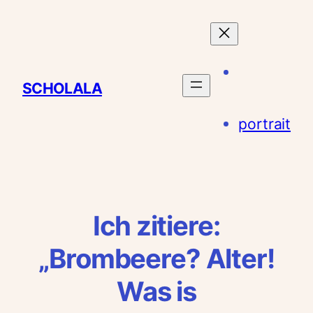
Zum
Inhalt
springen
SCHOLALA
portrait
Ich zitiere:
„Brombeere? Alter!
Was is